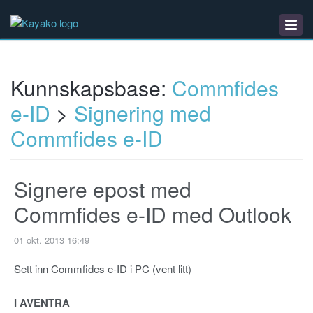
Kunnskapsbase
Nedlastinger
Driftsmeldinger
Kunnskapsbase:
Commfides
e-ID
>
Signering med
Commfides e-ID
Signere epost med
Commfides e-ID med Outlook
01 okt. 2013 16:49
Sett inn Commfides e-ID i PC (vent litt)
I AVENTRA