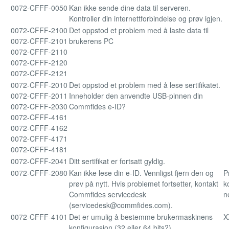
0072-CFFF-0050
Kan ikke sende dine data til serveren.
Kontroller din internettforbindelse og prøv igjen.
0072-CFFF-2100
Det oppstod et problem med å laste data til
0072-CFFF-2101
brukerens PC
0072-CFFF-2110
0072-CFFF-2120
0072-CFFF-2121
0072-CFFF-2010
Det oppstod et problem med å lese sertifikatet.
0072-CFFF-2011
Inneholder den anvendte USB-pinnen din
0072-CFFF-2030
Commfides e-ID?
0072-CFFF-4161
0072-CFFF-4162
0072-CFFF-4171
0072-CFFF-4181
0072-CFFF-2041
Ditt sertifikat er fortsatt gyldig.
0072-CFFF-2080
Kan ikke lese din e-ID. Vennligst fjern den og
P
prøv på nytt. Hvis problemet fortsetter, kontakt
k
Commfides servicedesk
n
(servicedesk@commfides.com).
0072-CFFF-4101
Det er umulig å bestemme brukermaskinens
X
konfigurasjon (32 eller 64 bits?)