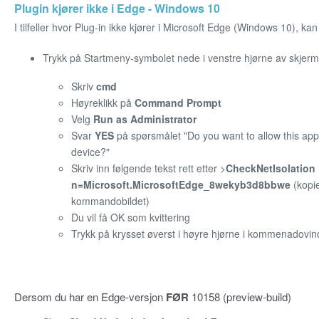
Plugin kjører ikke i Edge - Windows 10
I tilfeller hvor Plug-in ikke kjører i Microsoft Edge (Windows 10), ka
Trykk på Startmeny-symbolet nede i venstre hjørne av skjer
Skriv
cmd
Høyreklikk på
Command Prompt
Velg
Run as Administrator
Svar
YES
på spørsmålet "Do you want to allow this ap
device?"
Skriv inn følgende tekst rett etter >
CheckNetIsolation
n=Microsoft.MicrosoftEdge_8wekyb3d8bbwe
(kopie
kommandobildet)
Du vil få OK som kvittering
Trykk på krysset øverst i høyre hjørne i kommenadovin
Dersom du har en Edge-versjon
FØR
10158 (preview-build)