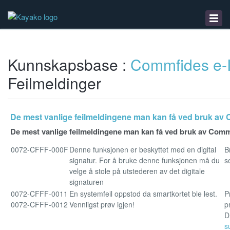
Kunnskapsbase
Nedlastinger
Driftsmeldinger
Kunnskapsbase :
Commfides e-
Feilmeldinger
De mest vanlige feilmeldingene man kan få ved bruk av 
De mest vanlige feilmeldingene man kan få ved bruk av Comm
0072-CFFF-000F
Denne funksjonen er beskyttet med en digital
B
signatur. For å bruke denne funksjonen må du
se
velge å stole på utstederen av det digitale
signaturen
0072-CFFF-0011
En systemfeil oppstod da smartkortet ble lest.
P
0072-CFFF-0012
Vennligst prøv igjen!
p
D
s