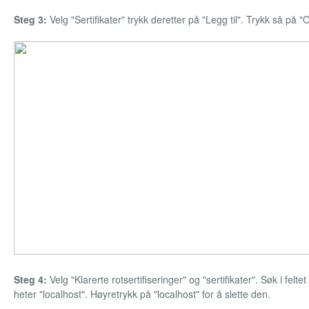
Steg 3:
Velg "Sertifikater" trykk deretter på "Legg til". Trykk så på "
Steg 4:
Velg "Klarerte rotsertifiseringer" og "sertifikater". Søk i felte
heter "localhost". Høyretrykk på "localhost" for å slette den.