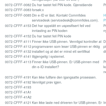
0072-CFFF-0082
Du har tastet feil PIN kode. Gjenstående
P
0072-CFFF-0083
forsøk:x
0072-CFFF-0085
Din e-ID er låst. Kontakt Commfides
H
servicedesk (servicedesk@commfides.com).
P
0072-CFFF-4153
Det har oppstått en uspesifisert feil ved
P
inntasting av PIN koden
ny
0072-CFFF-4152
Du har tastet feil PIN kode
0072-CFFF-4111
Finner ikke USB-pinnen. Vennligst kontroller at
D
0072-CFFF-4112
programvaren som leser USB-pinnen er riktig
p
0072-CFFF-4132
installert og at det er minst ett sertifikat
d
0072-CFFF-4141
tilgjengelig i systemet.
0072-CFFF-4113
Finner ikke USB-pinnen. Er USB-pinnen med
P
din e-ID installert?
k
n
0072-CFFF-4191
Kan ikke fullføre den igangsatte prosessen.
0072-CFFF-4192
Vennligst prøv igjen.
0072-CFFF-4193
0072-CFFF-41A1
0072-CFFF-41A2
0072-CFFF-4121
Kan ikke laste ned driveren for USB-pinnen. Er
I