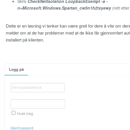
Skriv
CheckNetIsolation LoopbackExempt -a -
n=Microsoft.Windows.Spartan_cw5n1h2txyewy
(rett etter
Dette er en løsning vi tenker kan være greit for dere å vite om d
melder om at de har problemer med at de ikke får gjennomført aut
installert på klienten.
Logg på
Husk meg
Glemt passord