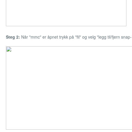
Steg 2:
Når "mmc" er åpnet trykk på "fil" og velg "legg til/fjern snap