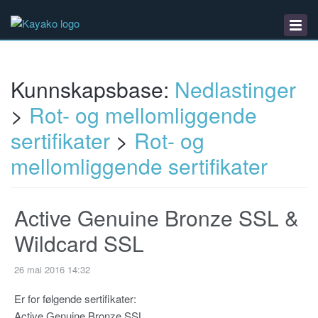
Kunnskapsbase
Nedlastinger
Driftsmeldinger
Kunnskapsbase:
Nedlastinger
>
Rot- og mellomliggende
sertifikater
>
Rot- og
mellomliggende sertifikater
Active Genuine Bronze SSL &
Wildcard SSL
26 mai 2016 14:32
Er for følgende sertifikater:
Active Genuine Bronze SSL