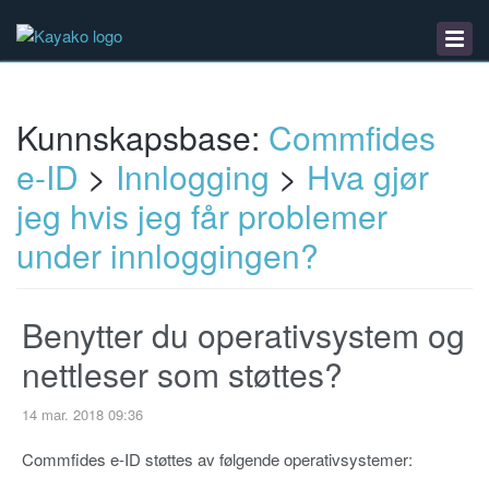
Kunnskapsbase
Nedlastinger
Driftsmeldinger
Kunnskapsbase:
Commfides
e-ID
>
Innlogging
>
Hva gjør
jeg hvis jeg får problemer
under innloggingen?
Benytter du operativsystem og
nettleser som støttes?
14 mar. 2018 09:36
Commfides e-ID støttes av følgende operativsystemer: